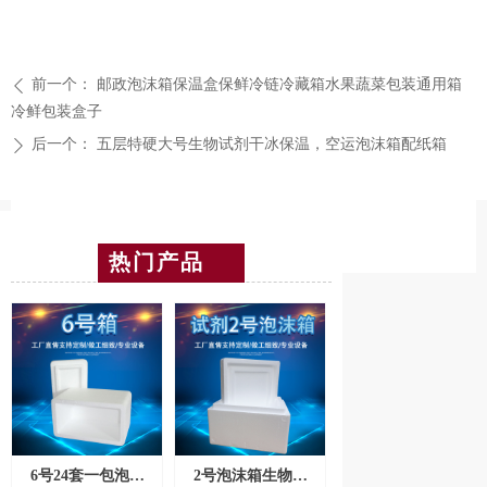
前一个：
邮政泡沫箱保温盒保鲜冷链冷藏箱水果蔬菜包装通用箱
ꄴ
冷鲜包装盒子
后一个：
五层特硬大号生物试剂干冰保温，空运泡沫箱配纸箱
ꄲ
热门产品
6号24套一包泡沫
2号泡沫箱生物保