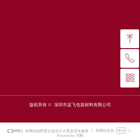
ꁸ
ꂅ
回到顶部
ꀥ
13530420249
微信二维码
版权所有 © 
深圳市蓝飞包装材料有限公司
本网站支持
IPv6
本网站由阿里云提供云计算及安全服务
Powered by 万网