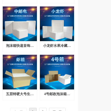
箱邮政4号5号6号
温箱保鲜箱子包装
包装运输生鲜水果
盒子
泡沫箱批发
泡沫箱快递首饰手
小龙虾水果冷藏保
表盒保温箱水果海
温快递正方形箱泡
鲜保鲜箱 7号9号泡
沫包装箱12个一包
沫盒
五层特硬大号生物
4号邮政泡沫箱加
试剂干冰保温，空
大加高加厚快递运
运泡沫箱配纸箱
输保温抗摔泡沫箱