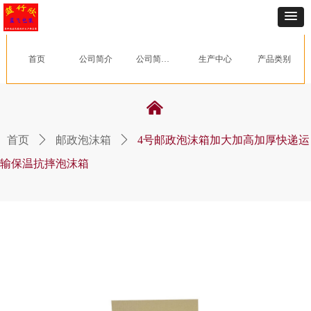
首页
公司简介
公司简介_09251144_822
生产中心
产品类别
낀
首页
ꄲ
邮政泡沫箱
ꄲ
4号邮政泡沫箱加大加高加厚快递运
输保温抗摔泡沫箱