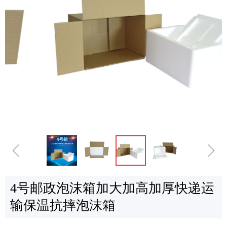
ꁆ
ꁇ
4号邮政泡沫箱加大加高加厚快递运
输保温抗摔泡沫箱