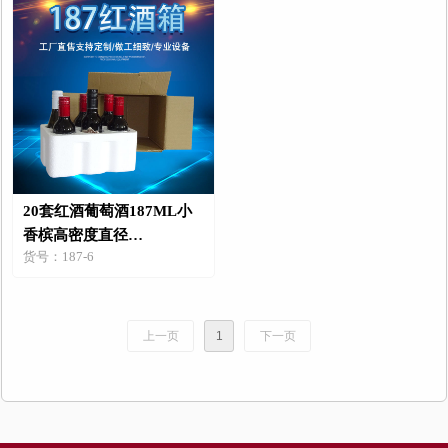
20套红酒葡萄酒187ML小
香槟高密度直径
货号：187-6
5.5*19.5CM泡沫箱加纸箱
上一页
1
下一页