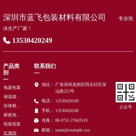
深圳市蓝飞包装材料有限公司
专业泡
沫生产厂家！
13530420249
产品类
联系我们
别
—
—
地址：
广东深圳龙岗区同乐社区深
电器包装
汕路255号
保温袋包装
电话：
13530420249
珍珠棉包装
公众号
手机：
13530420249
邮政泡沫箱
传真：
86 0755 27043519
纸箱包装
邮箱：
name@example.xxx
红酒泡沫箱