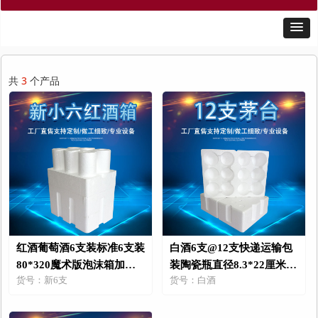
共
3
个产品
红酒葡萄酒6支装标准6支装
白酒6支@12支快递运输包
80*320魔术版泡沫箱加纸
装陶瓷瓶直径8.3*22厘米泡
货号：新6支
货号：白酒
箱
沫箱纸箱包装