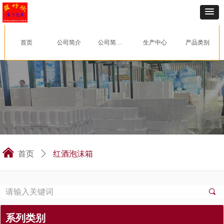
首页
公司简介
公司简介_09251144_822
生产中心
产品类别
낀
红酒泡沫箱
首页
ꄲ
끠
系列类别