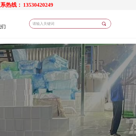
联系热线：
13530420249
끠
我们