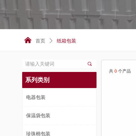
낀
纸箱包装
首页
ꄲ
끠
共
0
个产品
系列类别
电器包装
保温袋包装
珍珠棉包装